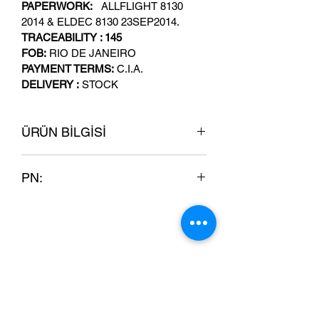
PAPERWORK:
   ALLFLIGHT 8130 
2014 & ELDEC 8130 23SEP2014.
TRACEABILITY : 145
FOB:
 RIO DE JANEIRO
PAYMENT TERMS:
 C.I.A.
DELIVERY : 
STOCK
ÜRÜN BİLGİSİ
Ben ürün bilgisiyim. Ürününüzle ilgili 
PN:
beden, malzeme, bakım ve temizlik 
talimatları gibi bilgileri eklemek için 
80-178-03-88013    
harika bir alanım. Aynı zamanda bu 
ürünü özel kılan her şeyi ve 
müşterilerinizin bu üründen nasıl 
yararlanabileceğini anlatmak için 
mükemmel bir fırsatım.