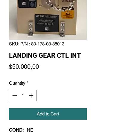
SKU: P/N : 80-178-03-88013
LANDING GEAR CTL INT
Price
$50.000,00
Quantity
*
Add to Cart
COND:  
 NE